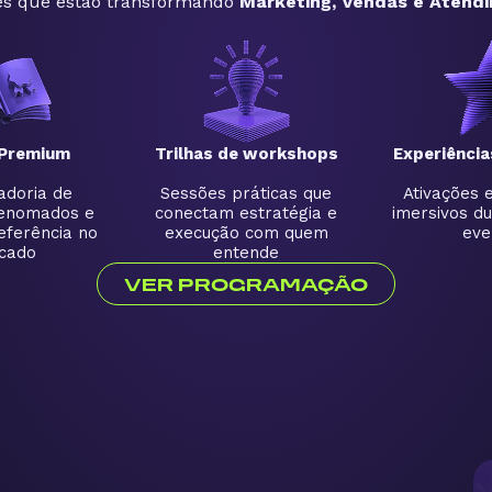
s que estão transformando
Marketing, Vendas e Atendi
Premium
Trilhas de workshops
Experiência
doria de
Sessões práticas que
Ativações 
enomados e
conectam estratégia e
imersivos du
eferência no
execução com quem
eve
cado
entende
VER PROGRAMAÇÃO