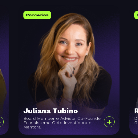
Parcerias
Juliana Tubino
Board Member e Advisor Co-Founder
D
+
+
Ecossistema Octo Investidora e
G
Mentora