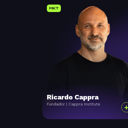
MKT
Ricardo Cappra
Fundador | Cappra Institute