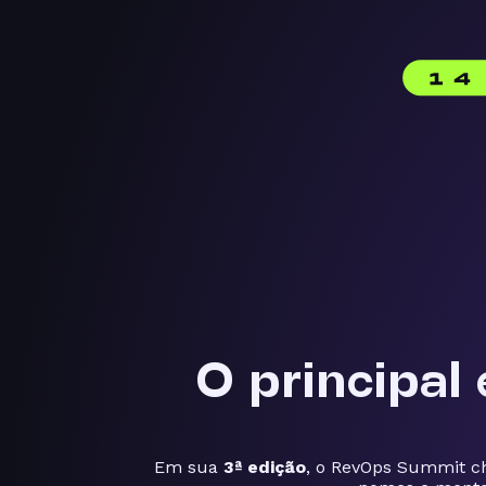
O principal
Em sua
3ª edição
, o RevOps Summit 