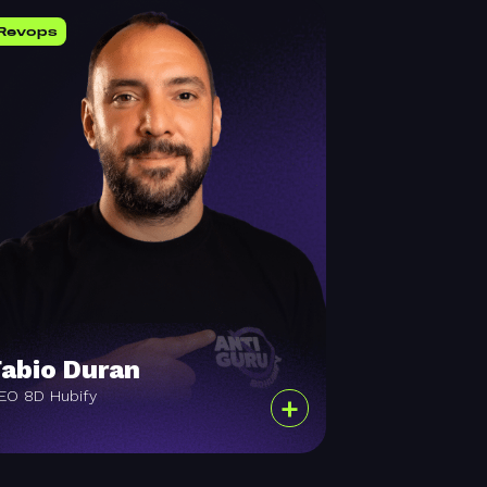
Revops
Fabio Duran
EO 8D Hubify
+