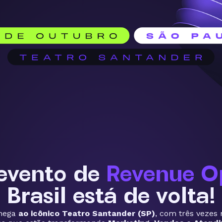
 evento de
Revenue O
Brasil está de volta!
chega
ao icônico Teatro Santander (SP)
, com três vezes 