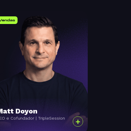
Vendas
Matt Doyon
EO e Cofundador | TripleSession
+