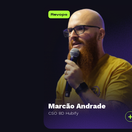
Revops
Marcão Andrade
CSO 8D Hubify