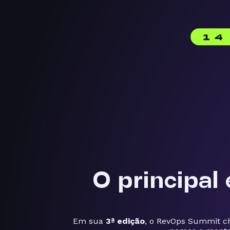
O principal
Em sua
3ª edição
, o RevOps Summit 