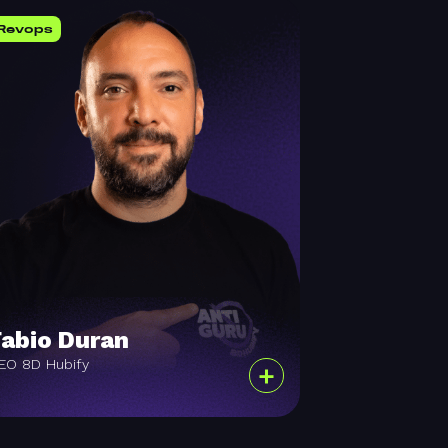
Revops
Fabio Duran
EO 8D Hubify
+