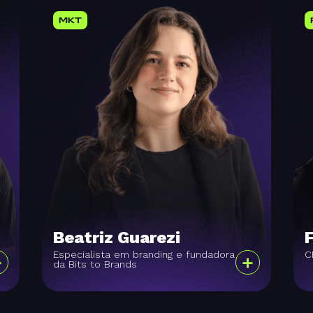
MKT
Beatriz Guarezi
Especialista em branding e fundadora
C
+
+
da Bits to Brands