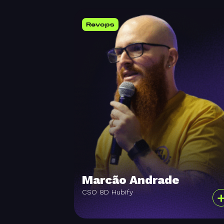
Revops
Marcão Andrade
CSO 8D Hubify