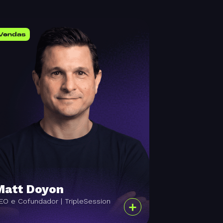
Vendas
Matt Doyon
EO e Cofundador | TripleSession
+