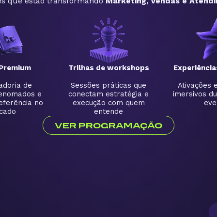
s que estão transformando
Marketing, Vendas e Atendi
Premium
Trilhas de workshops
Experiência
doria de
Sessões práticas que
Ativações 
enomados e
conectam estratégia e
imersivos du
eferência no
execução com quem
eve
cado
entende
VER PROGRAMAÇÃO