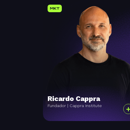
MKT
Ricardo Cappra
Fundador | Cappra Institute