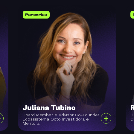
Parcerias
Juliana Tubino
Board Member e Advisor Co-Founder
D
+
+
Ecossistema Octo Investidora e
G
Mentora