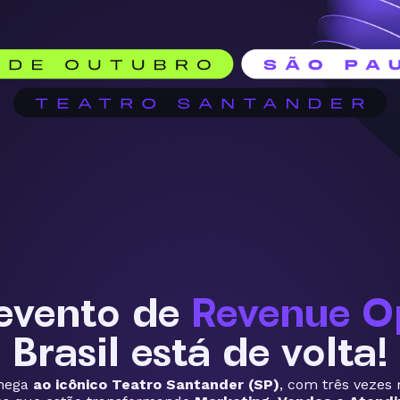
 evento de
Revenue O
Brasil está de volta!
chega
ao icônico Teatro Santander (SP)
, com três vezes 