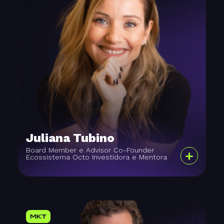
Juliana Tubino
Board Member e Advisor Co-Founder
+
Ecossistema Octo Investidora e Mentora
MKT