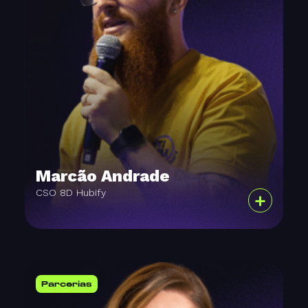
Marcão Andrade
CSO 8D Hubify
+
Parcerias