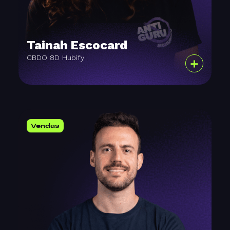
Tainah Escocard
CBDO 8D Hubify
+
Vendas